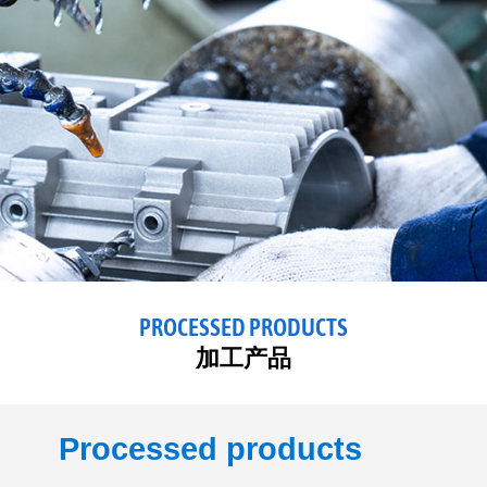
PROCESSED PRODUCTS
加工产品
P
rocessed products