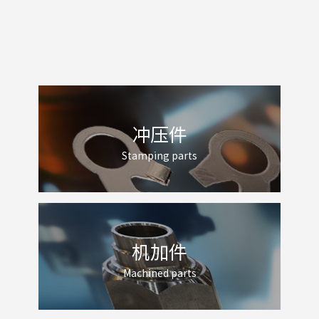
冲压件
Stamping parts
机加件
Machined parts