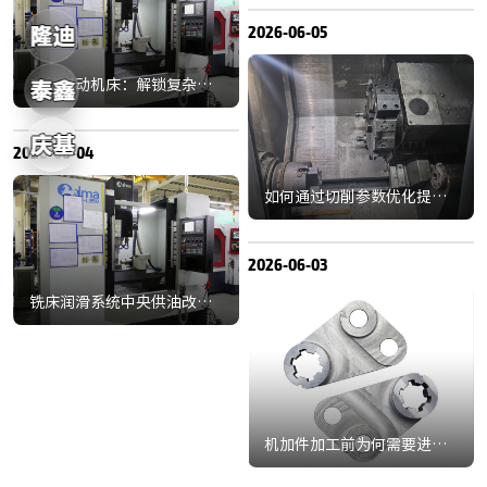
2026-06-05
五轴联动机床：解锁复杂曲
面加工的核心利器，尽显应
用优势
2026-06-04
如何通过切削参数优化提升
机加件加工效率？
2026-06-03
铣床润滑系统中央供油改独
立泵浦：多维度改进效果深
度评估
机加件加工前为何需要进行
毛坯预处理？