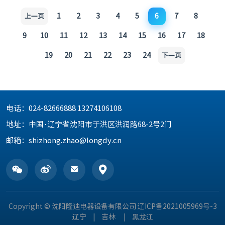
1
2
3
4
5
6
7
8
上一页
9
10
11
12
13
14
15
16
17
18
19
20
21
22
23
24
下一页
电话：
024-82666888 13274106108
地址：
中国·辽宁省沈阳市于洪区洪润路68-2号2门
邮箱：
shizhong.zhao@longdy.cn
Copyright © 沈阳隆迪电器设备有限公司
辽ICP备2021005969号-3
辽宁
|
吉林
|
黑龙江