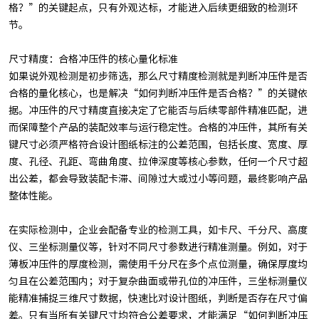
格？”的关键起点，只有外观达标，才能进入后续更细致的检测环
节。
尺寸精度：合格冲压件的核心量化标准
如果说外观检测是初步筛选，那么尺寸精度检测就是判断冲压件是否
合格的量化核心，也是解决“如何判断冲压件是否合格？”的关键依
据。冲压件的尺寸精度直接决定了它能否与后续零部件精准匹配，进
而保障整个产品的装配效率与运行稳定性。合格的冲压件，其所有关
键尺寸必须严格符合设计图纸标注的公差范围，包括长度、宽度、厚
度、孔径、孔距、弯曲角度、拉伸深度等核心参数，任何一个尺寸超
出公差，都会导致装配卡滞、间隙过大或过小等问题，最终影响产品
整体性能。
在实际检测中，企业会配备专业的检测工具，如卡尺、千分尺、高度
仪、三坐标测量仪等，针对不同尺寸参数进行精准测量。例如，对于
薄板冲压件的厚度检测，需使用千分尺在多个点位测量，确保厚度均
匀且在公差范围内；对于复杂曲面或带孔位的冲压件，三坐标测量仪
能精准捕捉三维尺寸数据，快速比对设计图纸，判断是否存在尺寸偏
差。只有当所有关键尺寸均符合公差要求，才能满足“如何判断冲压