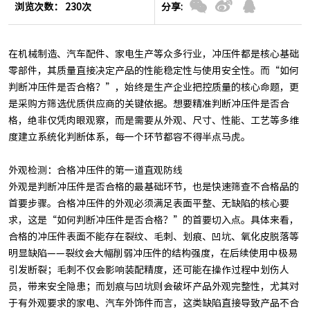
浏览次数： 230次
分享:
在机械制造、汽车配件、家电生产等众多行业，冲压件都是核心基础
零部件，其质量直接决定产品的性能稳定性与使用安全性。而“如何
判断冲压件是否合格？”，始终是生产企业把控质量的核心命题，更
是采购方筛选优质供应商的关键依据。想要精准判断冲压件是否合
格，绝非仅凭肉眼观察，而是需要从外观、尺寸、性能、工艺等多维
度建立系统化判断体系，每一个环节都容不得半点马虎。
外观检测：合格冲压件的第一道直观防线
外观是判断冲压件是否合格的最基础环节，也是快速筛查不合格品的
首要步骤。合格冲压件的外观必须满足表面平整、无缺陷的核心要
求，这是“如何判断冲压件是否合格？”的首要切入点。具体来看，
合格的冲压件表面不能存在裂纹、毛刺、划痕、凹坑、氧化皮脱落等
明显缺陷——裂纹会大幅削弱冲压件的结构强度，在后续使用中极易
引发断裂；毛刺不仅会影响装配精度，还可能在操作过程中划伤人
员，带来安全隐患；而划痕与凹坑则会破坏产品外观完整性，尤其对
于有外观要求的家电、汽车外饰件而言，这类缺陷直接导致产品不合