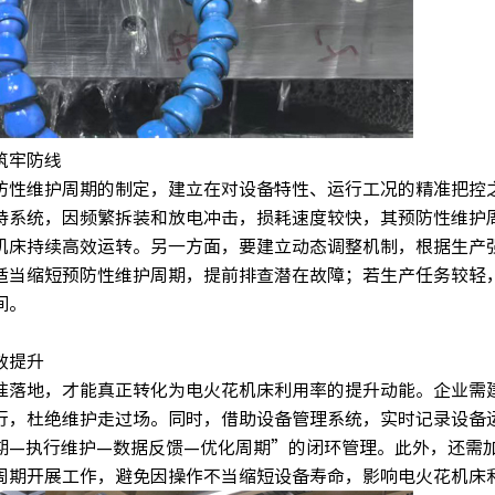
筑牢防线
防性维护周期的制定，建立在对设备特性、运行工况的精准把控
持系统，因频繁拆装和放电冲击，损耗速度较快，其预防性维护
机床持续高效运转。另一方面，要建立动态调整机制，根据生产
适当缩短预防性维护周期，提前排查潜在故障；若生产任务较轻
间。
效提升
准落地，才能真正转化为电火花机床利用率的提升动能。企业需
行，杜绝维护走过场。同时，借助设备管理系统，实时记录设备
期—执行维护—数据反馈—优化周期”的闭环管理。此外，还需
周期开展工作，避免因操作不当缩短设备寿命，影响电火花机床