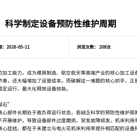
：科学制定设备预防性维护周期
2026-05-11
浏览次数： 208次
的加工能力，成为模具制造、航空航天等高端产业的核心加工设
节奏，还大幅增加了运营成本。而破解这一难题的核心抓手，正
稳定运行，最大化释放设备效能。
脚石”
核心部件长期处于高负荷运行状态，若缺乏科学的预防性维护周
不开展维护，导致设备部件过度磨损，突发故障频发，机床利用
核心症结，都在于未建立与电火花机床利用率提升相匹配的设备