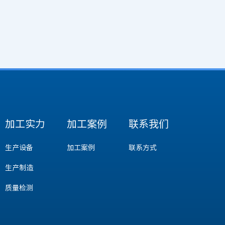
加工实力
加工案例
联系我们
生产设备
加工案例
联系方式
生产制造
质量检测