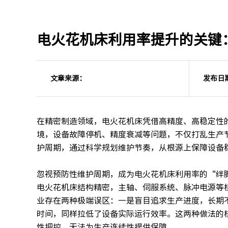
电火花机床利用率提升的关键
文章来源：
发布日期：
在精密制造领域，电火花机床凭借高精度、高稳定性
境，设备故障停机、精度衰减等问题，不仅打乱生产
护周期，通过科学规划维护节奏，从根源上保障设备
忽视预防性维护周期，成为电火花机床利用率的“绊
电火花机床结构精密，主轴、伺服系统、脉冲电源等
业存在两种极端误区：一是盲目追求生产进度，长期
时间，同样拉低了设备实际运行效率。这两种做法的
性把控，无法为生产连续性提供保障。