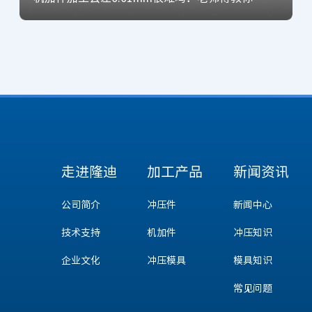
稳控
走进隆迪
加工产品
新闻资讯
公司简介
冲压件
新闻中心
技术支持
机加件
冲压知识
企业文化
冲压模具
模具知识
常见问题