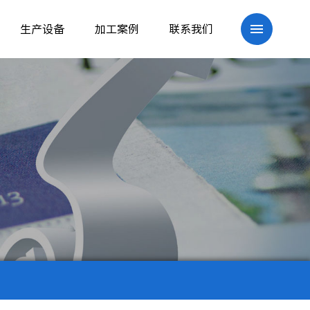
生产设备
加工案例
联系我们