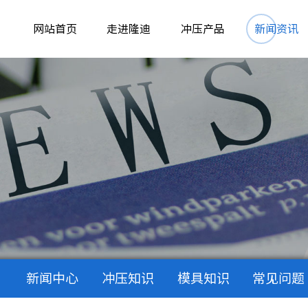
网站首页
走进隆迪
冲压产品
新闻资讯
新闻中心
冲压知识
模具知识
常见问题